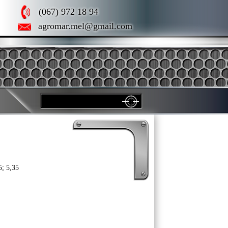
(067) 972 18 94
agromar.mel@gmail.com
; 5,35