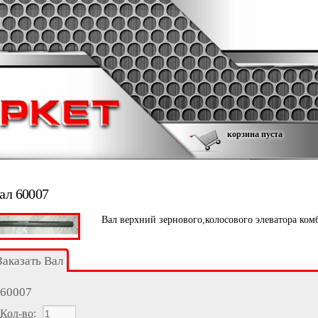
корзина пуста
ал 60007
Вал верхний зернового,колосового элеватора ком
Заказать Вал
60007
Кол-во
: