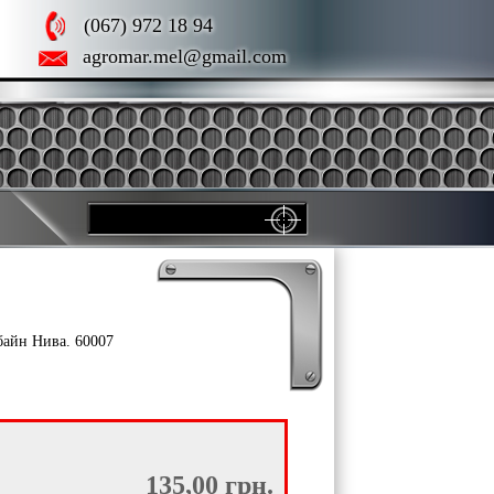
(067) 972 18 94
agromar.mel@gmail.com
байн Нива. 60007
135,00 грн.