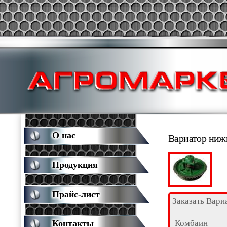
О нас
Вариатор нижн
Продукция
Прайс-лист
Заказать Вари
Комбаин
Контакты