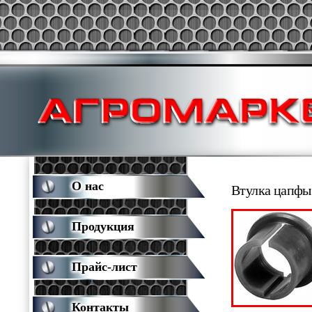
О нас
Втулка цапфы
Продукция
Прайс-лист
Контакты