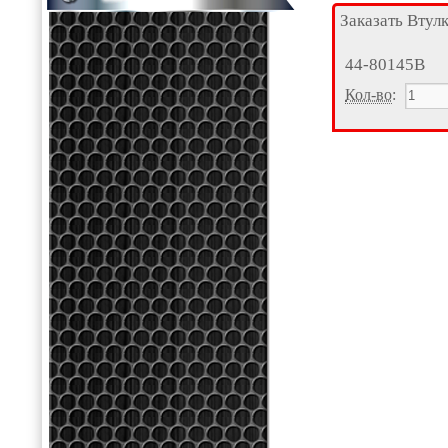
Заказать Втул
44-80145В
Кол-во
: