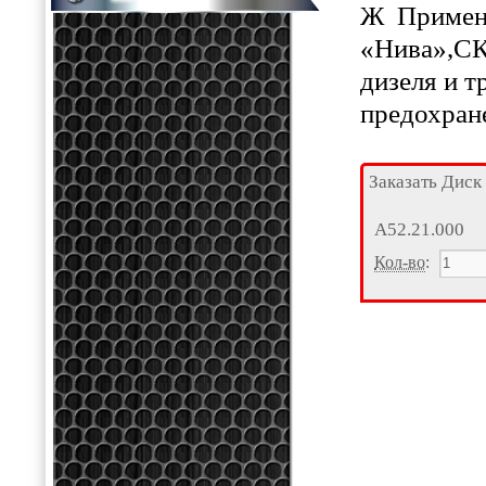
Ж Примен
«Нива»,СК
дизеля и т
предохране
Заказать Диск
А52.21.000
Кол-во
: