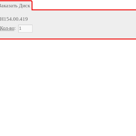
Заказать Диск
Н154.00.419
Кол-во
: