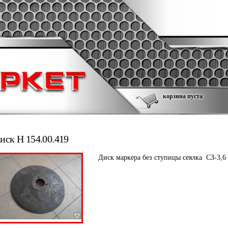
корзина пуста
иск Н 154.00.419
Диск маркера без ступицы сеялка СЗ-3,