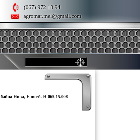
(067) 972 18 94
agromar.mel@gmail.com
айна Нива, Енисей. Н 065.15.008