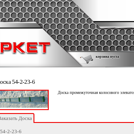
корзина пуста
оска 54-2-23-6
Доска промежуточная колосового элеват
Заказать Доска
54-2-23-6