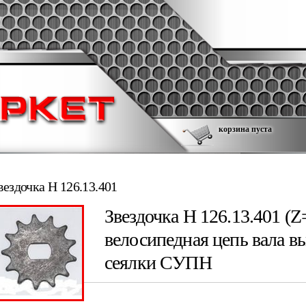
корзина пуста
вездочка Н 126.13.401
Звездочка Н 126.13.401 (Z=
велосипедная цепь вала в
сеялки СУПН