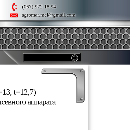
(067) 972 18 94
agromar.mel@gmail.com
13, t=12,7)
ысевного аппарата