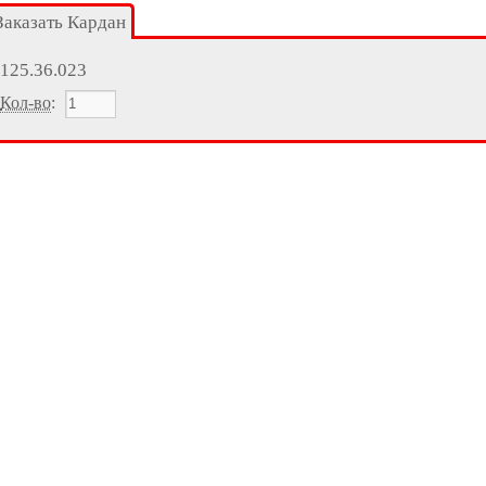
Заказать Кардан
125.36.023
Кол-во
: