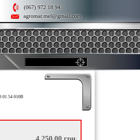
(067) 972 18 94
agromar.mel@gmail.com
.01.54.010В
4 250,00 грн.