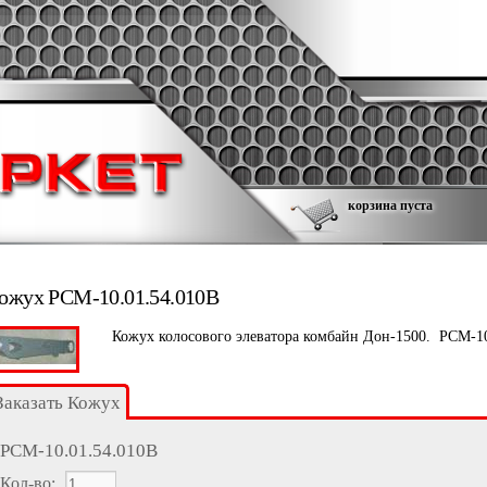
корзина пуста
ожух РСМ-10.01.54.010В
Кожух колосового элеватора комбайн Дон-1500. РСМ-10
Заказать Кожух
РСМ-10.01.54.010В
Кол-во
: