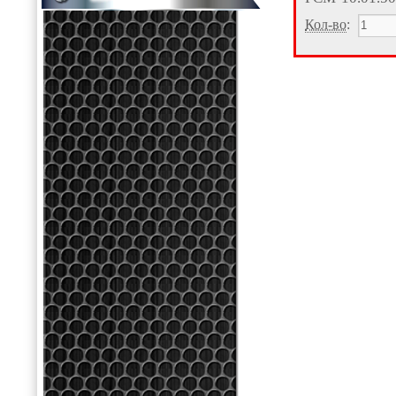
Кол-во
: