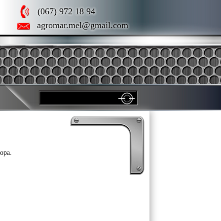
(067) 972 18 94
agromar.mel@gmail.com
ора.