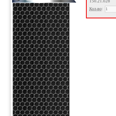
150.21.028
Кол-во
: