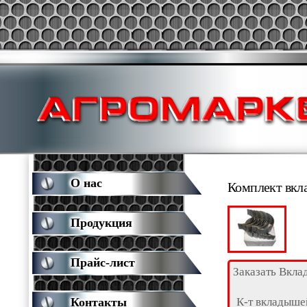
О нас
Комплект вкл
Продукция
Прайс-лист
Заказать Вкл
К-т вкладыш
Контакты