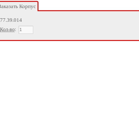
Заказать Корпус
77.39.014
Кол-во
: