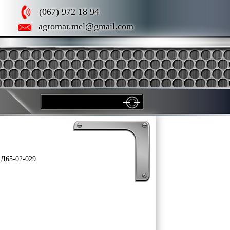
(067) 972 18 94
agromar.mel@gmail.com
 Д65-02-029