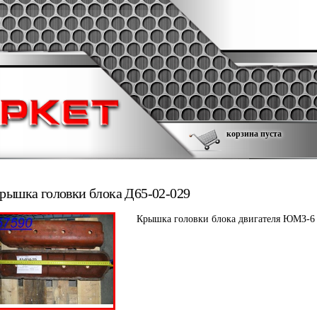
корзина пуста
рышка головки блока Д65-02-029
Крышка головки блока двигателя ЮМЗ-6