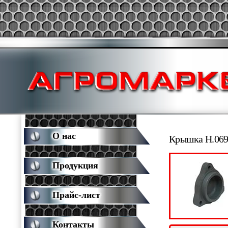
О нас
Крышка Н.069
Продукция
Прайс-лист
Контакты