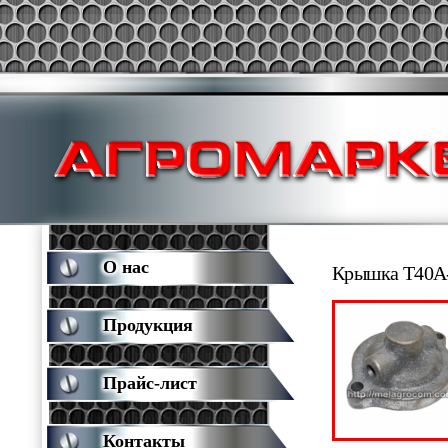
О нас
Крышка Т40А
Продукция
Прайс-лист
Контакты