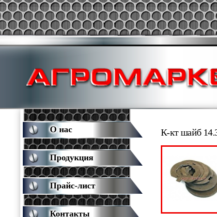
О нас
К-кт шайб 14.
Продукция
Прайс-лист
Контакты