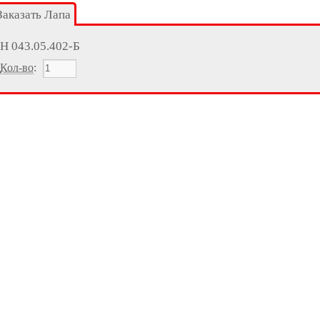
Заказать Лапа
Н 043.05.402-Б
Кол-во
: