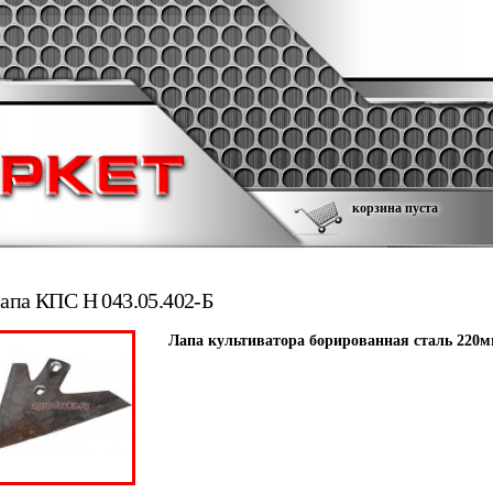
корзина пуста
апа КПС Н 043.05.402-Б
Лапа культиватора борированная сталь 220м