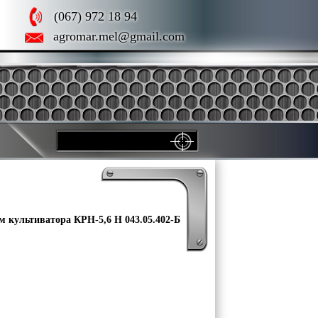
(067) 972 18 94
agromar.mel@gmail.com
м культиватора КРН-5,6 Н 043.05.402-Б