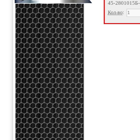
45-2801015Б
Кол-во
: