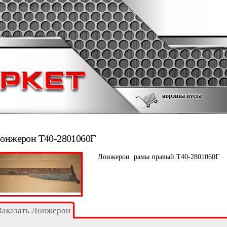
корзина пуста
онжерон Т40-2801060Г
Лонжерон рамы правый.Т40-2801060Г
Заказать Лонжерон