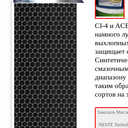
CI-4 и AC
намного лу
выхлопных
защищает о
Синтетиче
смазочным
диапазону 
таким обра
сортов на 
Заказать Масл
NESTE Turb