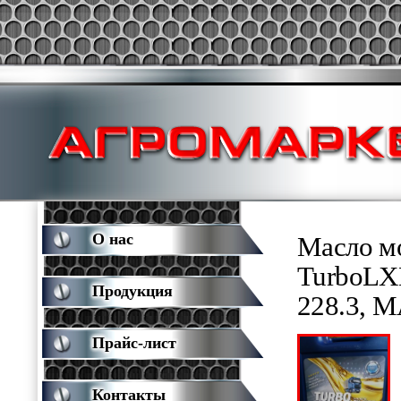
О нас
Масло м
TurboLX
Продукция
228.3, 
Прайс-лист
Контакты