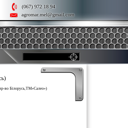
(067) 972 18 94
agromar.mel@gmail.com
сь)
ир-во Білорусь,ТМ»Салео»)