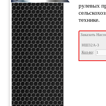
рулевых п
сельскохо
технике.
Заказать Насо
НШ32А-3
Кол-во
: