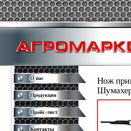
О нас
Нож прив
Шумахе
Продукция
Прайс-лист
Контакты