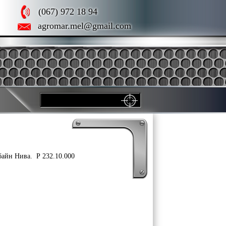
(067) 972 18 94
agromar.mel@gmail.com
байн Нива. Р 232.10.000