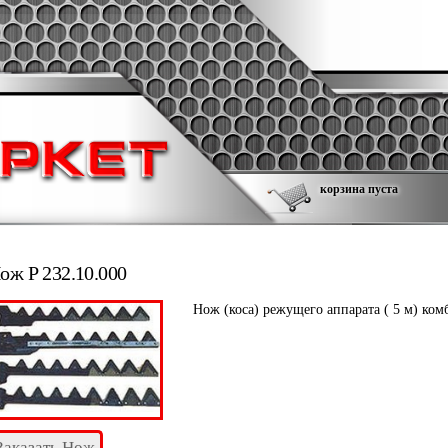
корзина пуста
ож Р 232.10.000
Нож (коса) режущего аппарата ( 5 м) ком
Заказать Нож