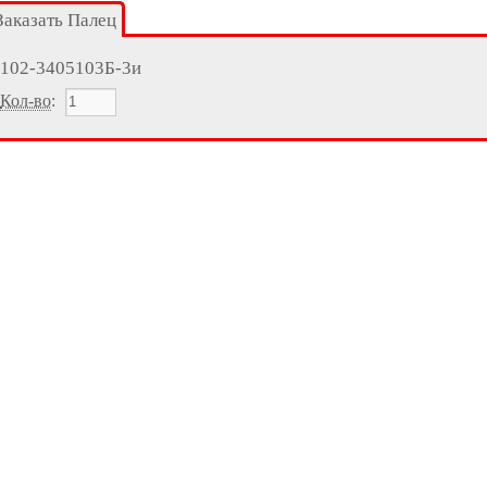
Заказать Палец
102-3405103Б-3и
Кол-во
: