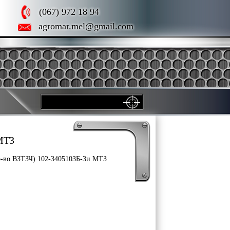
(067) 972 18 94
agromar.mel@gmail.com
 МТЗ
р-во ВЗТЗЧ) 102-3405103Б-3и МТЗ