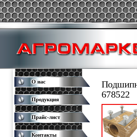
О нас
Подшипн
678522
Продукция
Прайс-лист
Контакты