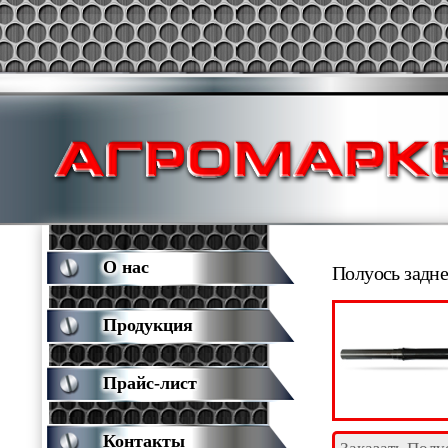
О нас
Полуось задне
Продукция
Прайс-лист
Контакты