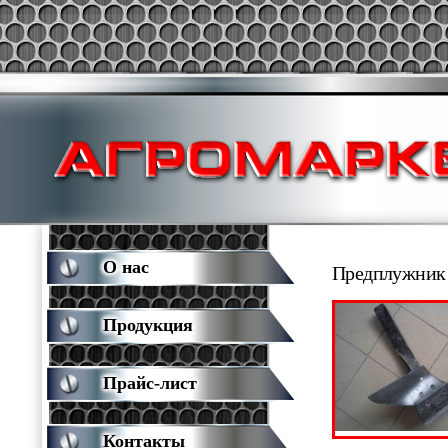
О нас
Предплужник 
Продукция
Прайс-лист
Контакты