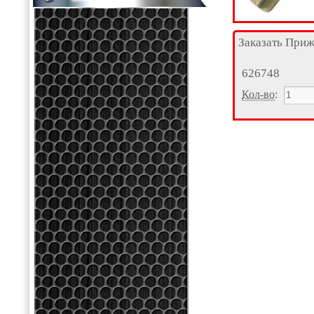
Заказать При
626748
Кол-во
: