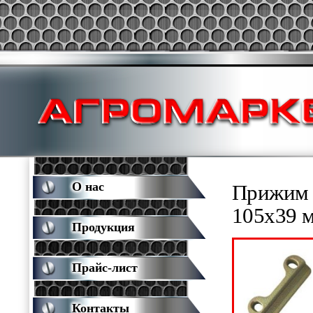
О нас
Прижим 
105х39 
Продукция
Прайс-лист
Контакты