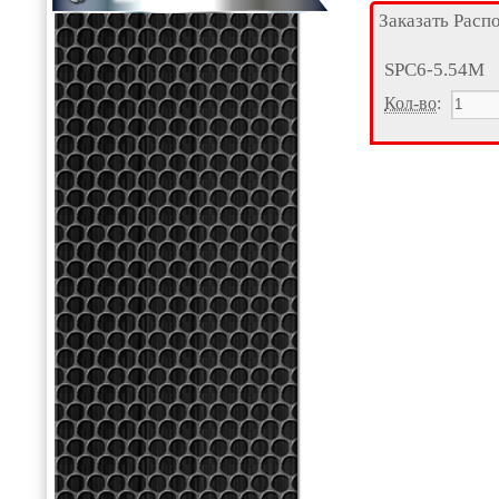
Заказать Расп
SPC6-5.54М
Кол-во
: