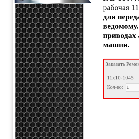
рабочая 1
для перед
ведомому
приводах 
машин.
Заказать Реме
11х10-1045
Кол-во
: