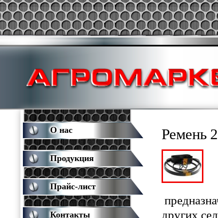
О нас
Ремень 
Продукция
Прайс-лист
предназна
других се
Контакты