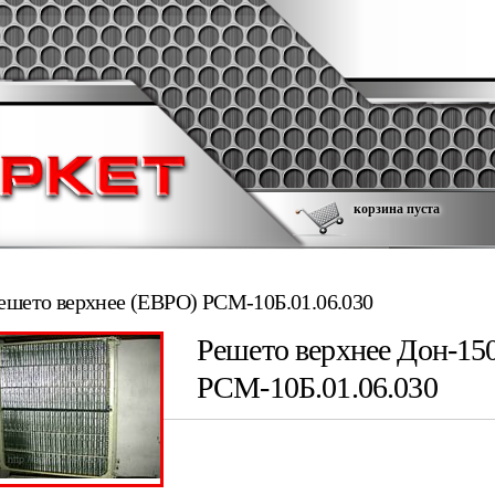
корзина пуста
ешето верхнее (ЕВРО) РСМ-10Б.01.06.030
Решето верхнее Дон-150
РСМ-10Б.01.06.030