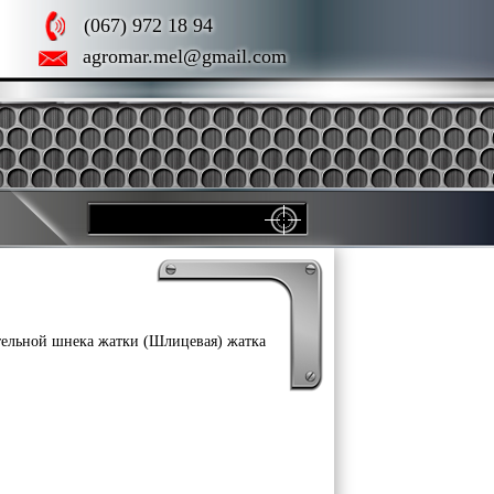
(067) 972 18 94
agromar.mel@gmail.com
тельной шнека жатки (Шлицевая) жатка