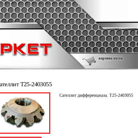
корзина пуста
ателлит Т25-2403055
Сателлит дифференциала. Т25-2403055