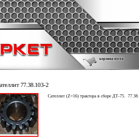
корзина пуста
ателлит 77.38.103-2
Сателлит (Z=16) трактора в сборе ДТ-75. 77.38