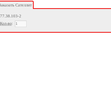
Заказать Сателлит
77.38.103-2
Кол-во
: