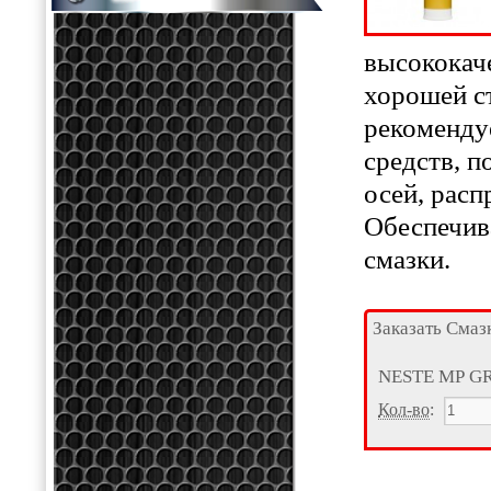
высококаче
хорошей с
рекоменду
средств, 
осей, расп
Обеспечив
смазки.
Заказать Смаз
NESTE MP G
Кол-во
: