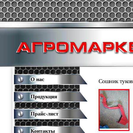
О нас
Сошник туков
Продукция
Прайс-лист
Контакты