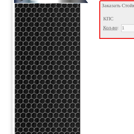
Заказать Стой
КПС
Кол-во
: