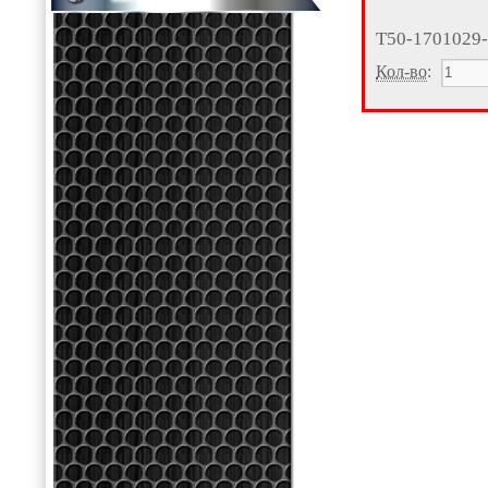
Т50-1701029
Кол-во
: