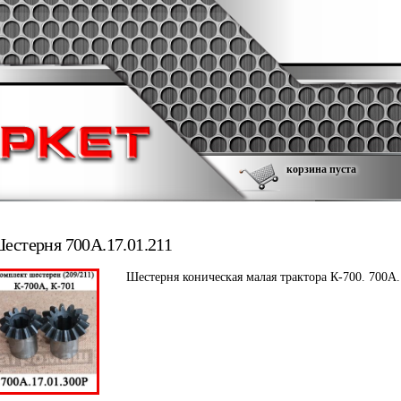
корзина пуста
естерня 700А.17.01.211
Шестерня коническая малая трактора К-700. 700А.