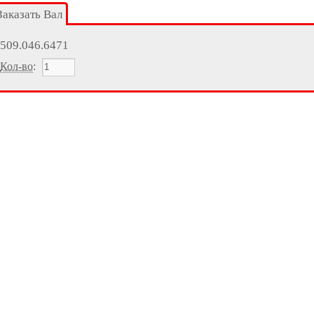
Заказать Вал
509.046.6471
Кол-во
: