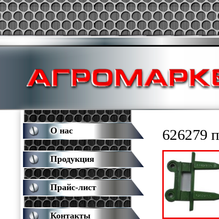
О нас
626279 п
Продукция
Прайс-лист
Контакты