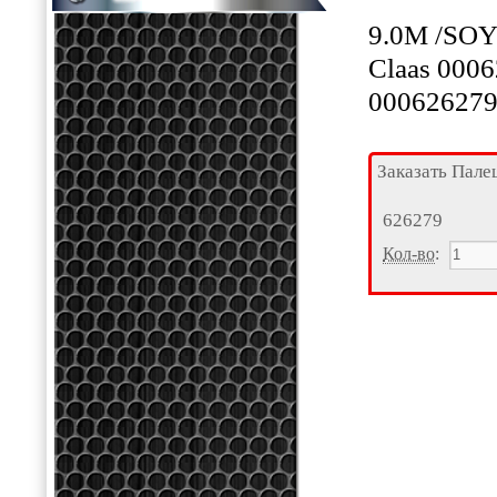
9.0M /SOY
Claas 000
00062627
Заказать Пале
626279
Кол-во
: