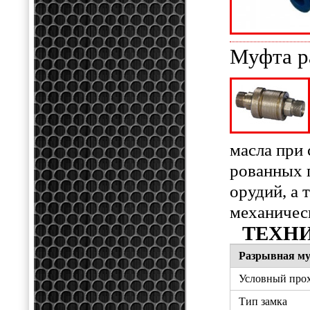
Муфта р
масла при
рованных 
орудий, а 
механичес
ТЕХН
Разрывная му
Условный прох
Тип замка