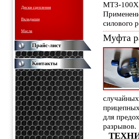
МТЗ-100Х
Диски сцепления
Применени
Вкладыши
силового р
Масла
Муфта р
Прайс-лист
Контакты
случайных
прицепных
для предо
разрывов.
ТЕХН