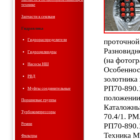
технике
Запчасти к сеялкам
Гидравлика
проточной
Гидрораспределители
Разновидн
Гидроцилиндры
(на фотог
Насосы НШ
Особеннос
РВД
золотника
РП70-890.1
Муфты соединительные
положении
Поршневые группы
Каталожны
Турбокомпрессоры
70.4/1. РМ
Ремни
РП70-890.
Техника М
Фильтры