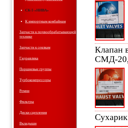
СК-5 «НИВА»
К импортным комбайнам
Запчасти к почвообрабатывающей
технике
Клапан 
Запчасти к сеялкам
СМД-20,
Гидравлика
Поршневые группы
Турбокомпрессоры
Ремни
Фильтры
Диски сцепления
Сухарик
Вкладыши