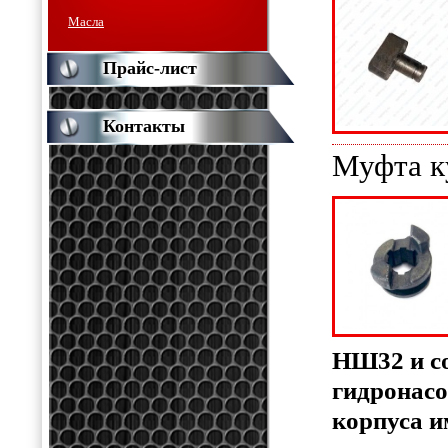
Масла
Прайс-лист
Контакты
Муфта к
НШ32 и с
гидронасо
корпуса и